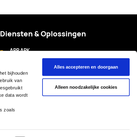
Diensten & Oplossingen
--
APP APK
--
Composable commerce
Alles accepteren en doorgaan
--
Discovery Phase of Sprint 0
het bijhouden
gebruik van
--
How to: Budget bepalen
Alleen noodzakelijke cookies
iesgebruikt
ke data wordt
es zoals