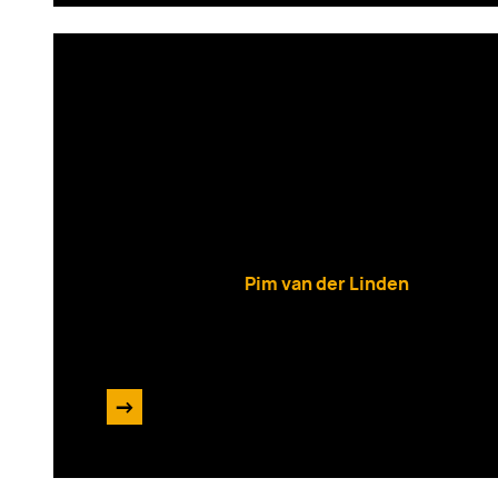
Van product naar servic
duurzaam voorop kunnen
innovatie
Pim van der Linden
25 oktober 2024
->