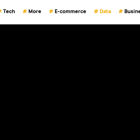
#
Tech
#
More
#
E-commerce
#
Data
#
Busin
hnisch partnership met