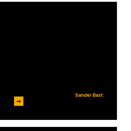
Enrise AI Podcast #13
Sander Bast
->
12 juli 2024