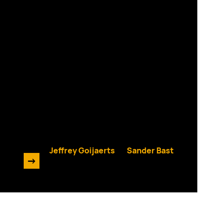
Enrise AI Podcast #11
&
Jeffrey Goijaerts
Sander Bast
->
22 mei 2024