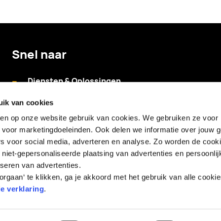
Snel naar
--
Diensten & Oplossingen
--
Cases
uik van cookies
--
aken op onze website gebruik van cookies. We gebruiken ze voor 
Tech+
k voor marketingdoeleinden. Ook delen we informatie over jouw 
--
De mensen
rs voor social media, adverteren en analyse. Zo worden de cook
--
Vacatures
niet-gepersonaliseerde plaatsing van advertenties en persoonlij
iseren van advertenties.
--
Contact
rgaan‘ te klikken, ga je akkoord met het gebruik van alle cooki
e verklaring
.