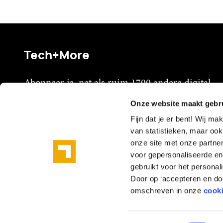
Tech+More
Abonneer je, net als ruim 1700 andere digital
professionals, op onze maandelijkse Tech+
Onze website maakt gebr
mail
Fijn dat je er bent! Wij m
van statistieken, maar oo
->
Ik wil
Tech+
!
onze site met onze partne
voor gepersonaliseerde en 
gebruikt voor het personal
Door op ‘accepteren en doo
omschreven in onze
cooki