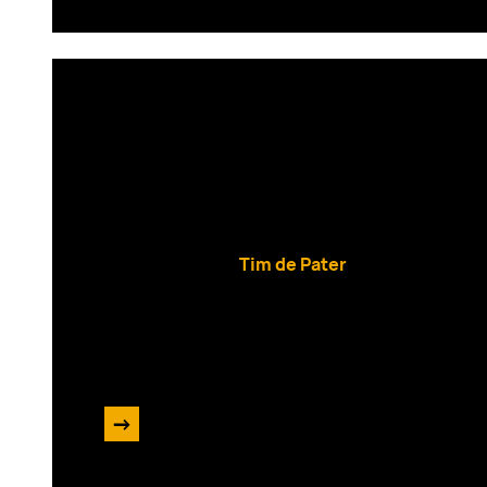
Metric Moose: de perfect
financiële bedrijfsvoeri
Tim de Pater
28 oktober 2024
->