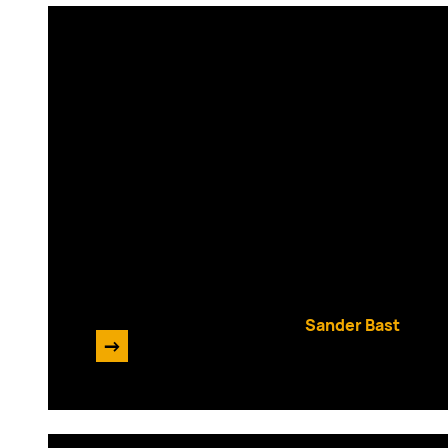
Enrise AI Podcast #15
met als gast: Frank van
den Berg (Runnr.ai)
Sander Bast
->
14 oktober 2024