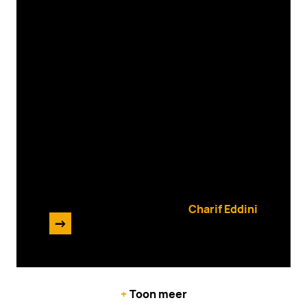
Verwantenportaal:
wachtverzachter in
ouderenzorg
Charif Eddini
->
20 juni 2024
+
Toon meer