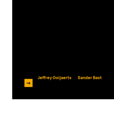
Enrise AI Podcast #12
&
Jeffrey Goijaerts
Sander Bast
->
27 juni 2024