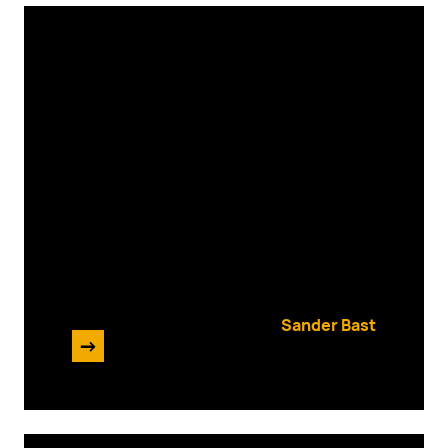
Enrise AI Podcast #14
met als gast: Martin van
Kranenburg
Sander Bast
->
12 september 2024