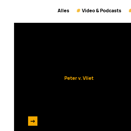
Alles
#
Video & Podcasts
Enrise viert 10 jaar tec
Simpel
Peter v. Vliet
4 november 2024
->