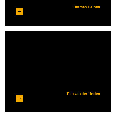
Hermen Heinen
->
20 maart 2026
De beste tech-experts voor
jouw project(en)
Pim van der Linden
->
30 oktober 2025