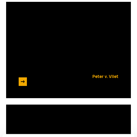
Enrise viert 10 jaar technisch
partnership met Simpel
Peter v. Vliet
->
4 november 2024