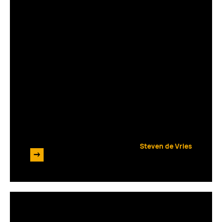
Het is alweer bijna Kerst! 4
vragen die je nu moet stellen
voor zorgeloze, winstgevende
feestdagen
Steven de Vries
->
1 juli 2024