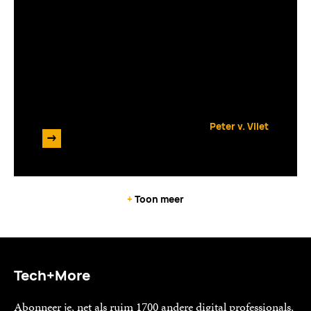
After Movie: Dutch E-commerce
Dinner 2024
Peter v. Vliet
->
4 juni 2024
+
Toon meer
Tech+More
Abonneer je, net als ruim 1700 andere digital professionals,