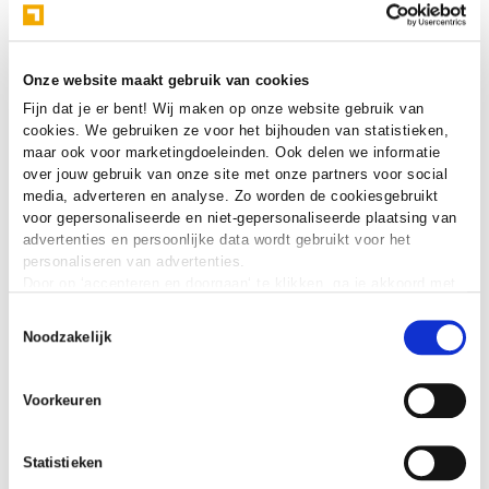
Van product naar service: Hoe
Onze website maakt gebruik van cookies
industriebedrijven duurzaam
Fijn dat je er bent! Wij maken op onze website gebruik van
voorop kunnen lopen dankzij
cookies. We gebruiken ze voor het bijhouden van statistieken,
digitale innovatie
maar ook voor marketingdoeleinden. Ook delen we informatie
over jouw gebruik van onze site met onze partners voor social
media, adverteren en analyse. Zo worden de cookiesgebruikt
Pim van der Linden
voor gepersonaliseerde en niet-gepersonaliseerde plaatsing van
->
25 oktober 2024
advertenties en persoonlijke data wordt gebruikt voor het
personaliseren van advertenties.
Door op ‘accepteren en doorgaan‘ te klikken, ga je akkoord met
het gebruik van alle cookies zoals omschreven in onze
cookie
Toestemmingsselectie
verklaring
.
Noodzakelijk
Voorkeuren
Statistieken