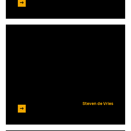
->
10 september 2024
Een nieuw CMS-pakket kiezen?
Dit zijn de 7 dingen waar je op
moet letten
Steven de Vries
->
6 augustus 2024