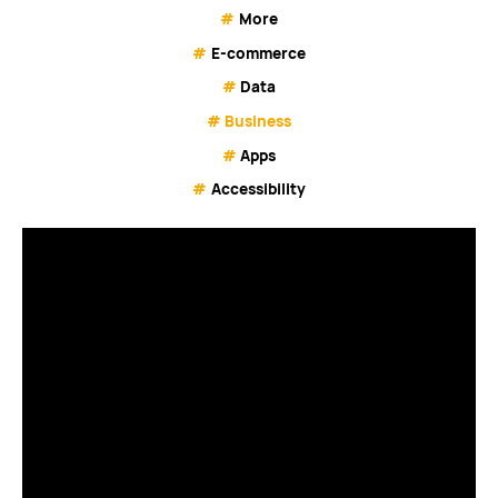
#
More
#
E-commerce
#
Data
#
Business
#
Apps
#
Accessibility
Goede digitale partners
bouwen software die zich
aanpast aan jou